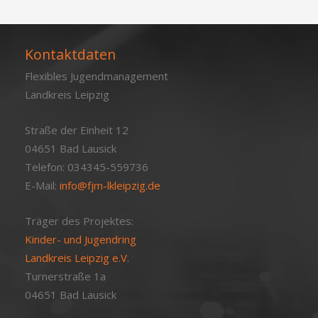
Kontaktdaten
Flexibles Jugendmanagement
Landkreis Leipzig
Straße der Einheit 12
04651 Bad Lausick
Telefon: 034345-559736
E-Mail:
info@fjm-lkleipzig.de
Träger des Projektes:
Kinder- und Jugendring
Landkreis Leipzig e.V.
Turnerstraße 1a
04651 Bad Lausick